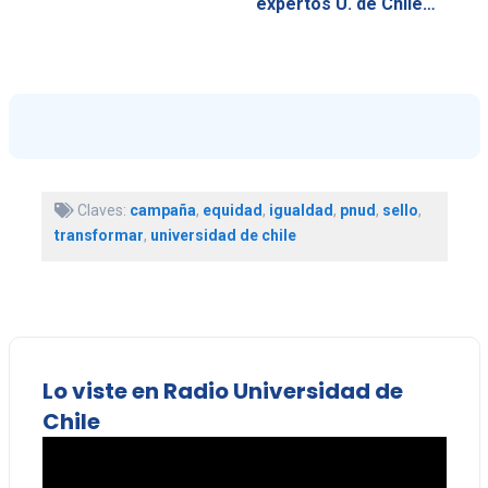
expertos U. de Chile…
Claves:
campaña
,
equidad
,
igualdad
,
pnud
,
sello
,
transformar
,
universidad de chile
Lo viste en Radio Universidad de
Chile