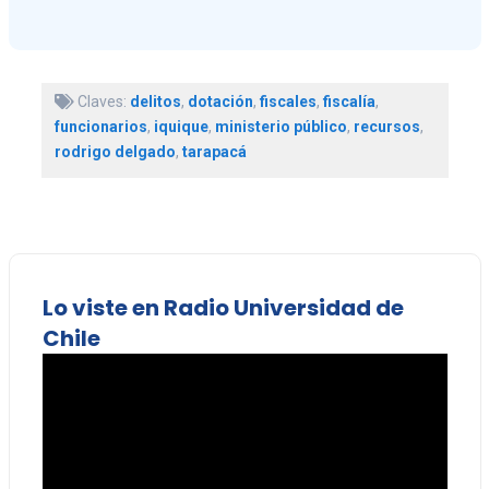
Claves:
delitos
,
dotación
,
fiscales
,
fiscalía
,
funcionarios
,
iquique
,
ministerio público
,
recursos
,
rodrigo delgado
,
tarapacá
Lo viste en Radio Universidad de
Chile