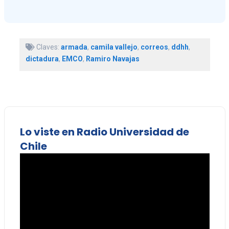
Claves:
armada
,
camila vallejo
,
correos
,
ddhh
,
dictadura
,
EMCO
,
Ramiro Navajas
Lo viste en Radio Universidad de
Chile