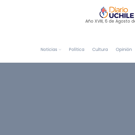
Año XVIII, 6 de
Agosto
d
Noticias
Política
Cultura
Opinión