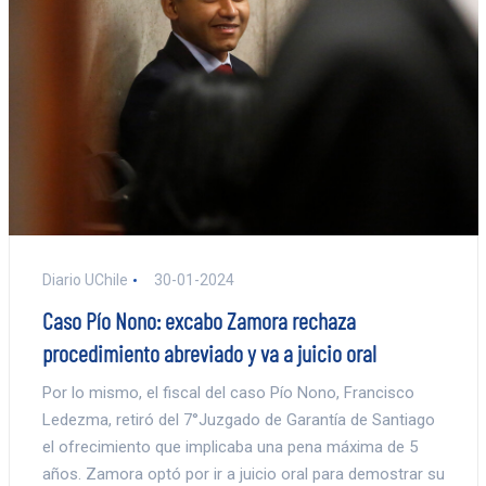
Diario UChile
30-01-2024
Caso Pío Nono: excabo Zamora rechaza
procedimiento abreviado y va a juicio oral
Por lo mismo, el fiscal del caso Pío Nono, Francisco
Ledezma, retiró del 7°Juzgado de Garantía de Santiago
el ofrecimiento que implicaba una pena máxima de 5
años. Zamora optó por ir a juicio oral para demostrar su