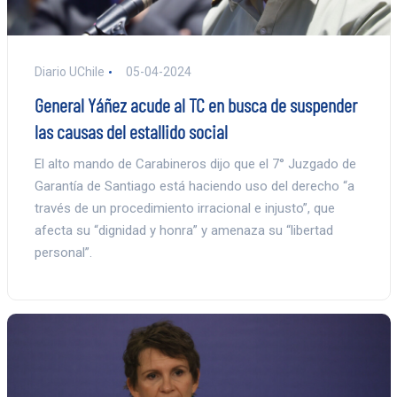
Diario UChile
05-04-2024
General Yáñez acude al TC en busca de suspender
las causas del estallido social
El alto mando de Carabineros dijo que el 7° Juzgado de
Garantía de Santiago está haciendo uso del derecho “a
través de un procedimiento irracional e injusto”, que
afecta su “dignidad y honra” y amenaza su “libertad
personal”.