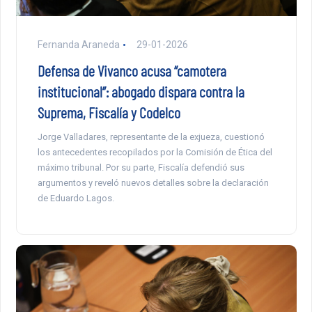
Fernanda Araneda
29-01-2026
Defensa de Vivanco acusa “camotera
institucional”: abogado dispara contra la
Suprema, Fiscalía y Codelco
Jorge Valladares, representante de la exjueza, cuestionó
los antecedentes recopilados por la Comisión de Ética del
máximo tribunal. Por su parte, Fiscalía defendió sus
argumentos y reveló nuevos detalles sobre la declaración
de Eduardo Lagos.