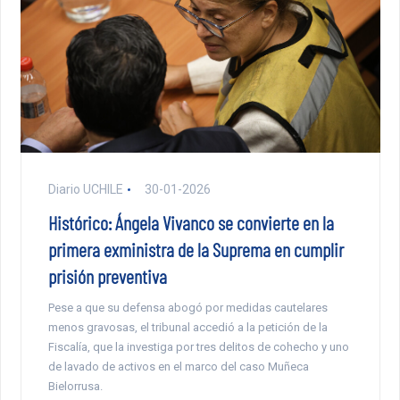
Diario UCHILE
30-01-2026
Histórico: Ángela Vivanco se convierte en la
primera exministra de la Suprema en cumplir
prisión preventiva
Pese a que su defensa abogó por medidas cautelares
menos gravosas, el tribunal accedió a la petición de la
Fiscalía, que la investiga por tres delitos de cohecho y uno
de lavado de activos en el marco del caso Muñeca
Bielorrusa.