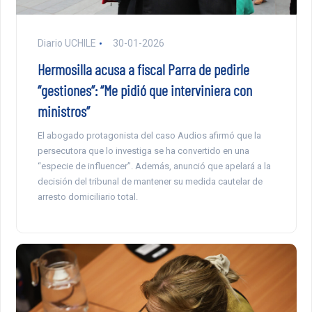
Diario UCHILE
30-01-2026
Hermosilla acusa a fiscal Parra de pedirle
“gestiones”: “Me pidió que interviniera con
ministros”
El abogado protagonista del caso Audios afirmó que la
persecutora que lo investiga se ha convertido en una
“especie de influencer”. Además, anunció que apelará a la
decisión del tribunal de mantener su medida cautelar de
arresto domiciliario total.