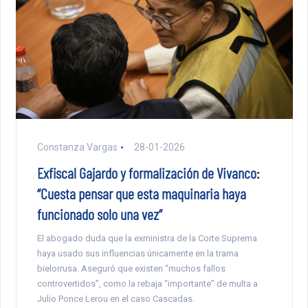
Constanza Vargas
28-01-2026
Exfiscal Gajardo y formalización de Vivanco:
“Cuesta pensar que esta maquinaria haya
funcionado solo una vez”
El abogado duda que la exministra de la Corte Suprema
haya usado sus influencias únicamente en la trama
bielorrusa. Aseguró que existen “muchos fallos
controvertidos”, como la rebaja “importante” de multa a
Julio Ponce Lerou en el caso Cascadas.