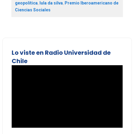
geopolítica
,
lula da silva
,
Premio Iberoamericano de
Ciencias Sociales
Lo viste en Radio Universidad de
Chile