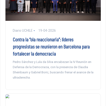
Diario UCHILE
19-04-2026
Contra la “ola reaccionaria”: líderes
progresistas se reunieron en Barcelona para
fortalecer la democracia
Pedro Sánchez y Lula da Silva encabezan la IV Reunión en
Defensa de la Democracia, con la presencia de Claudia
Sheinbaum y Gabriel Boric, buscando frenar el avance de la
ultraderecha.