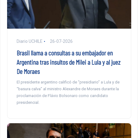
Diario UCHILE
26-07-2026
Brasil llama a consultas a su embajador en
Argentina tras insultos de Milei a Lula y al juez
De Moraes
El presidente argentino calificó de “presidiario” a Lula y de
“basura calva” al ministro Alexandre de Moraes durante la
proclamación de Flávio Bolsonaro como candidato
presidencial.