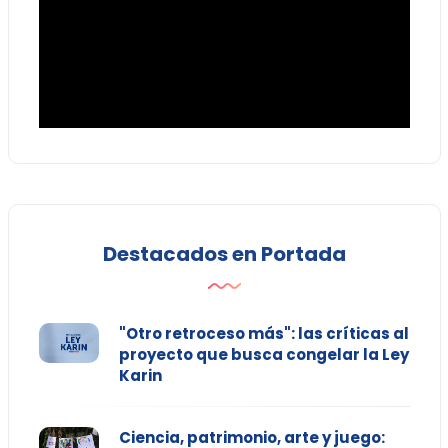
Destacados en Portada
"Otro retroceso más": las críticas al
proyecto que busca congelar la Ley
Karin
Ciencia, patrimonio, arte y juego: