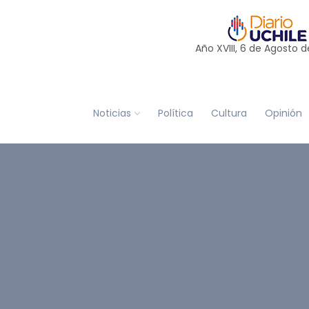
Año XVIII, 6 de
Agosto
d
Noticias
Política
Cultura
Opinión