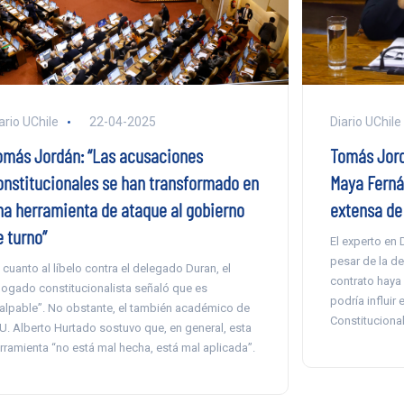
Diario UChile
ario UChile
22-04-2025
Tomás Jord
omás Jordán: “Las acusaciones
Maya Ferná
onstitucionales se han transformado en
extensa de 
na herramienta de ataque al gobierno
e turno”
El experto en
pesar de la de
 cuanto al líbelo contra el delegado Duran, el
contrato haya 
ogado constitucionalista señaló que es
podría influir 
alpable”. No obstante, el también académico de
Constitucional
 U. Alberto Hurtado sostuvo que, en general, esta
rramienta “no está mal hecha, está mal aplicada”.