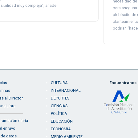
necesidad de 
sibilidad muy compleja”, añade.
para asegurar 
plebiscito de 
planteamiento
podrían “hacer
cias
CULTURA
Encuentranos e
umnas
INTERNACIONAL
as al Director
DEPORTES
una Libre
CIENCIAS
POLÍTICA
ramación diaria
EDUCACIÓN
l en vivo
ECONOMÍA
 de datos
MEDIO AMBIENTE