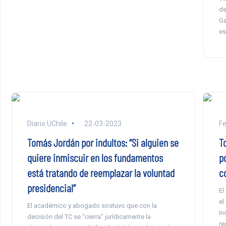
de
Ga
es
Diario UChile
22-03-2023
F
Tomás Jordán por indultos: “Si alguien se
T
quiere inmiscuir en los fundamentos
p
está tratando de reemplazar la voluntad
c
presidencial”
El
el
El académico y abogado sostuvo que con la
in
decisión del TC se “cierra” jurídicamente la
re