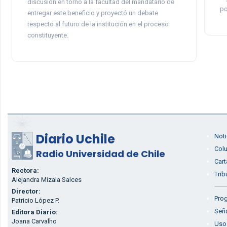
discusión en torno a la facultad del mandatario de
po
entregar este beneficio y proyectó un debate
respecto al futuro de la institución en el proceso
constituyente.
Diario Uchile
Noti
Col
Radio Universidad de Chile
Cart
Rectora:
Trib
Alejandra Mizala Salces
Director:
Prog
Patricio López P.
Seña
Editora Diario:
Joana Carvalho
Uso