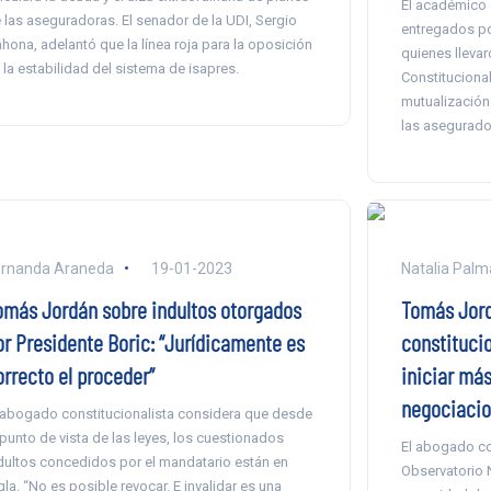
El académico 
 las aseguradoras. El senador de la UDI, Sergio
entregados po
hona, adelantó que la línea roja para la oposición
quienes llevar
 la estabilidad del sistema de isapres.
Constitucional
mutualización 
las asegurado
ernanda Araneda
19-01-2023
Natalia Palm
omás Jordán sobre indultos otorgados
Tomás Jor
or Presidente Boric: “Jurídicamente es
constitucio
orrecto el proceder”
iniciar má
negociacio
 abogado constitucionalista considera que desde
 punto de vista de las leyes, los cuestionados
El abogado co
dultos concedidos por el mandatario están en
Observatorio 
gla. “No es posible revocar. E invalidar es una