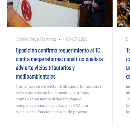
Camilo Vega Martinez
09-07-2026
Di
Oposición confirma requerimiento al TC
T
contra megarreforma: constitucionalista
c
advierte vicios tributarios y
u
medioambientales
d
Tras la reunión del sector, el abogado Tomás Jordán
En
señaló que existen fundamentos para impugnar
ab
normas sobre invariabilidad tributaria y
“p
compensaciones vinculadas a las RCA, por
la
eventuales infracciones al debido proceso.
he