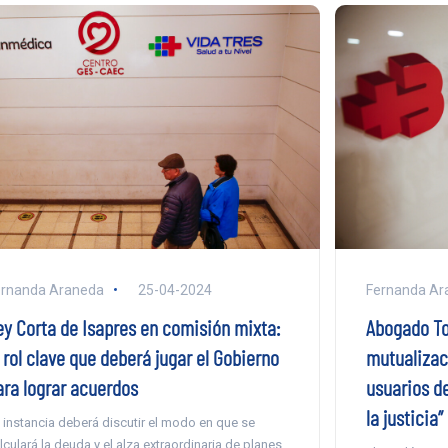
ernanda Araneda
25-04-2024
Fernanda Ar
ey Corta de Isapres en comisión mixta:
Abogado To
 rol clave que deberá jugar el Gobierno
mutualizaci
ara lograr acuerdos
usuarios de
la justicia”
 instancia deberá discutir el modo en que se
lculará la deuda y el alza extraordinaria de planes