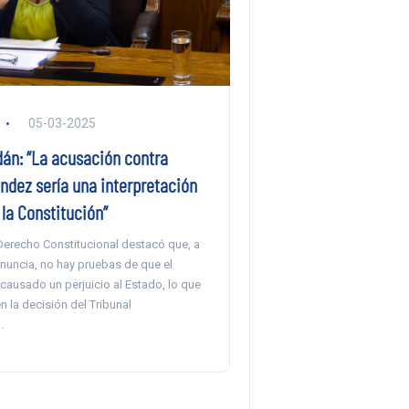
05-03-2025
án: “La acusación contra
ndez sería una interpretación
la Constitución”
 Derecho Constitucional destacó que, a
nuncia, no hay pruebas de que el
causado un perjuicio al Estado, lo que
en la decisión del Tribunal
.