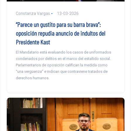
Constanza Vargas
13-03-2026
“Parece un gustito para su barra brava”:
oposición repudia anuncio de indultos del
Presidente Kast
El Mandatario está evaluando los casos de uniformados
condenados por delitos en el marco del estallido social.
Parlamentarios de oposición califican la medida como
“una vergüenza” e indican que contraviene tratados de
derechos humanos.