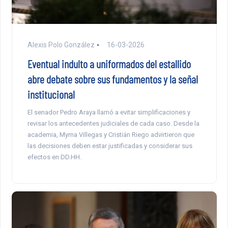
Alexis Polo González
16-03-2026
Eventual indulto a uniformados del estallido
abre debate sobre sus fundamentos y la señal
institucional
El senador Pedro Araya llamó a evitar simplificaciones y
revisar los antecedentes judiciales de cada caso. Desde la
academia, Myrna Villegas y Cristián Riego advirtieron que
las decisiones deben estar justificadas y considerar sus
efectos en DD.HH.