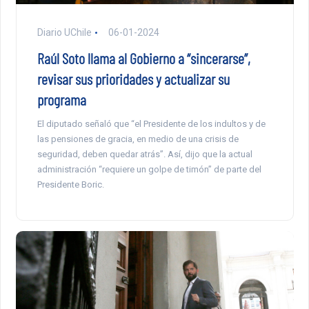
Diario UChile
06-01-2024
Raúl Soto llama al Gobierno a “sincerarse”,
revisar sus prioridades y actualizar su
programa
El diputado señaló que “el Presidente de los indultos y de
las pensiones de gracia, en medio de una crisis de
seguridad, deben quedar atrás”. Así, dijo que la actual
administración “requiere un golpe de timón” de parte del
Presidente Boric.