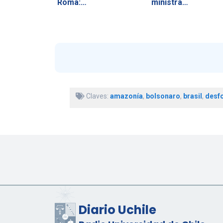
Roma:…
ministra…
Claves:
amazonía
,
bolsonaro
,
brasil
,
desf
Diario Uchile