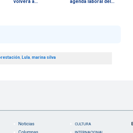
volverá a…
agenda laboral del…
orestación
,
Lula
,
marina silva
Noticias
CULTURA
Columnas
INTERNACIONAL