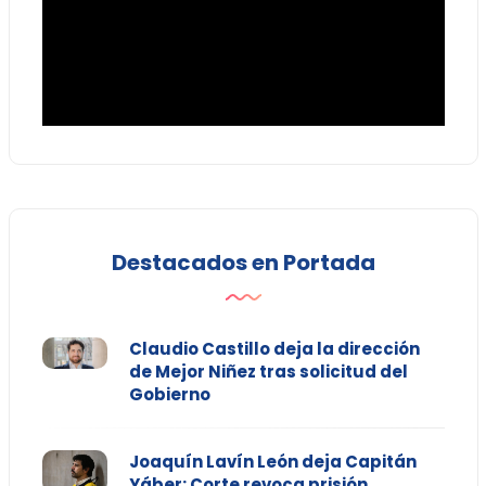
Destacados en Portada
Claudio Castillo deja la dirección
de Mejor Niñez tras solicitud del
Gobierno
Joaquín Lavín León deja Capitán
Yáber: Corte revoca prisión