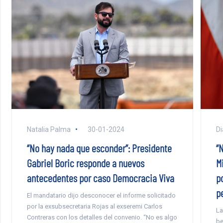
Natalia Palma
30-01-2024
Di
“No hay nada que esconder”: Presidente
“N
Gabriel Boric responde a nuevos
Mi
antecedentes por caso Democracia Viva
p
p
El mandatario dijo desconocer el informe solicitado
por la exsubsecretaria Rojas al exseremi Carlos
La
Contreras con los detalles del convenio. “No es algo
be