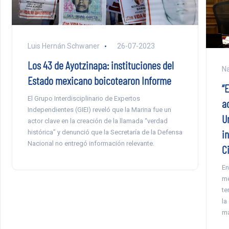
Luis Hernán Schwaner
26-07-2023
Los 43 de Ayotzinapa: instituciones del
Na
Estado mexicano boicotearon Informe
“
El Grupo Interdisciplinario de Expertos
a
Independientes (GIEI) reveló que la Marina fue un
U
actor clave en la creación de la llamada “verdad
i
histórica” y denunció que la Secretaría de la Defensa
Nacional no entregó información relevante.
C
En
me
te
la
má