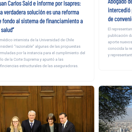
Abogado de
uan Carlos Said e informe por Isapres:
intercedió
La verdadera solución es una reforma
de conveni
e fondo al sistema de financiamiento a
 salud”
El representan
publicación d
 médico internista de la Universidad de Chile
aporte nuevos
nsideró “razonable” algunas de las propuestas
conocida la r
rmuladas por la instancia para el cumplimiento del
y representant
llo de la Corte Suprema y apuntó a las
finciencias estructurales de las aseguradoras.