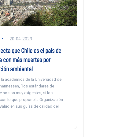
20-04-2023
ecta que Chile es el país de
 con más muertes por
ión ambiental
 la académica de la Universidad de
ohannessen, “los estándares de
re no son muy exigentes, si los
on lo que propone la Organización
Salud en sus guías de calidad del