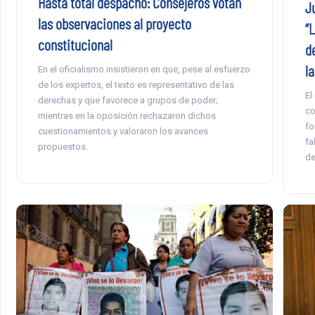
Hasta total despacho: Consejeros votan
J
las observaciones al proyecto
“
constitucional
d
la
En el oficialismo insistieron en que, pese al esfuerzo
de los expertos, el texto es representativo de las
El
derechas y que favorece a grupos de poder;
co
mientras en la oposición rechazaron dichos
fo
cuestionamientos y valoraron los avances
fa
propuestos.
de