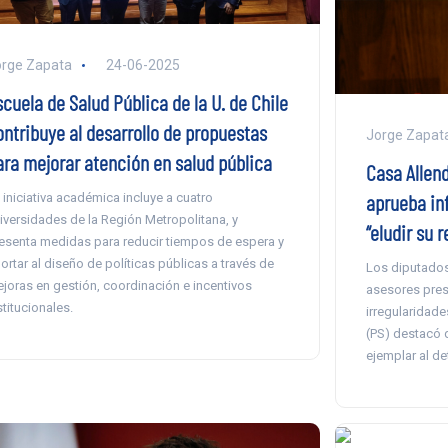
rge Zapata
24-06-2025
cuela de Salud Pública de la U. de Chile
ontribuye al desarrollo de propuestas
Jorge Zapat
ara mejorar atención en salud pública
Casa Allen
aprueba in
 iniciativa académica incluye a cuatro
iversidades de la Región Metropolitana, y
“eludir su 
esenta medidas para reducir tiempos de espera y
ortar al diseño de políticas públicas a través de
Los diputados
joras en gestión, coordinación e incentivos
asesores presi
stitucionales.
irregularidade
(PS) destacó 
ejemplar al de