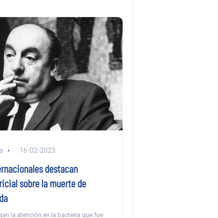
a
16-02-2023
ernacionales destacan
icial sobre la muerte de
da
ijan la atención en la bacteria que fue