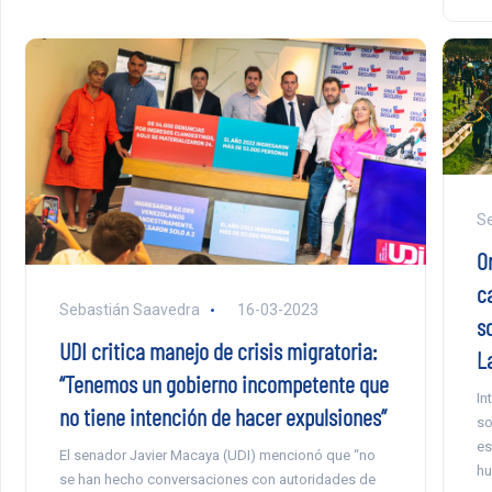
Se
O
c
Sebastián Saavedra
16-03-2023
s
UDI critica manejo de crisis migratoria:
L
“Tenemos un gobierno incompetente que
In
no tiene intención de hacer expulsiones”
so
es
El senador Javier Macaya (UDI) mencionó que “no
hu
se han hecho conversaciones con autoridades de