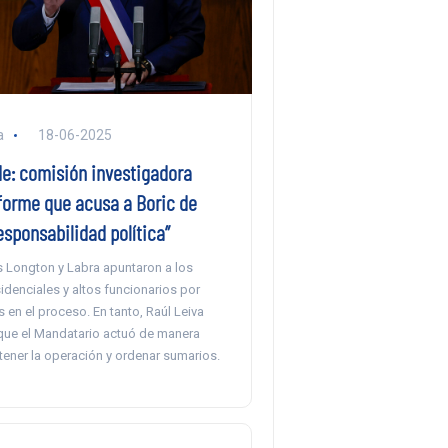
a
18-06-2025
de: comisión investigadora
forme que acusa a Boric de
responsabilidad política”
 Longton y Labra apuntaron a los
denciales y altos funcionarios por
s en el proceso. En tanto, Raúl Leiva
que el Mandatario actuó de manera
tener la operación y ordenar sumarios.