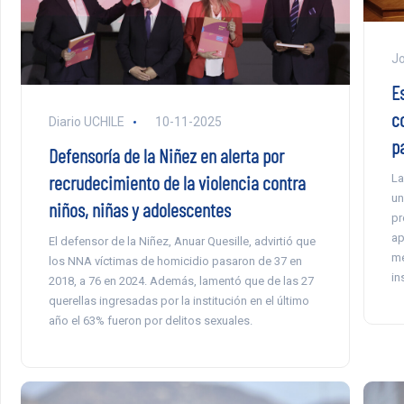
Jo
Es
c
Diario UCHILE
10-11-2025
p
Defensoría de la Niñez en alerta por
recrudecimiento de la violencia contra
La
un
niños, niñas y adolescentes
pr
ap
El defensor de la Niñez, Anuar Quesille, advirtió que
me
los NNA víctimas de homicidio pasaron de 37 en
in
2018, a 76 en 2024. Además, lamentó que de las 27
querellas ingresadas por la institución en el último
año el 63% fueron por delitos sexuales.