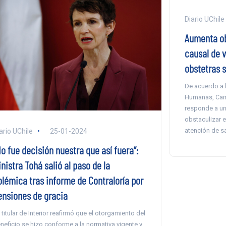
Diario UChile
Aumenta ob
causal de v
obstetras 
De acuerdo a l
Humanas, Cami
responde a un
obstaculizar e
atención de sa
ario UChile
25-01-2024
o fue decisión nuestra que así fuera”:
nistra Tohá salió al paso de la
olémica tras informe de Contraloría por
ensiones de gracia
 titular de Interior reafirmó que el otorgamiento del
neficio se hizo conforme a la normativa vigente y