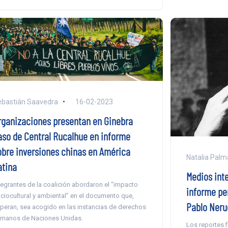
bastián Saavedra
16-02-2023
rganizaciones presentan en Ginebra
aso de Central Rucalhue en informe
obre inversiones chinas en América
Natalia Palm
atina
Medios int
tegrantes de la coalición abordaron el “impacto
informe per
ciocultural y ambiental” en el documento que,
Pablo Neru
peran, sea acogido en las instancias de derechos
manos de Naciones Unidas.
Los reportes f