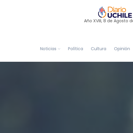
Año XVIII, 8 de
Agosto
d
Noticias
Política
Cultura
Opinión