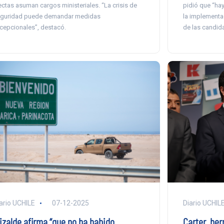
ectas asuman cargos ministeriales. “La crisis de
pidió que “ha
guridad puede demandar medidas
la implement
cepcionales”, destacó.
de las candida
ario UCHILE
07-12-2025
Diario UCHIL
lizalde afirma “que no ha habido
Carter, he