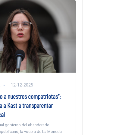
E
12-12-2025
o a nuestros compatriotas”:
ta a Kast a transparentar
cal
ual gobierno del abanderado
republicano, la vocera de La Moneda