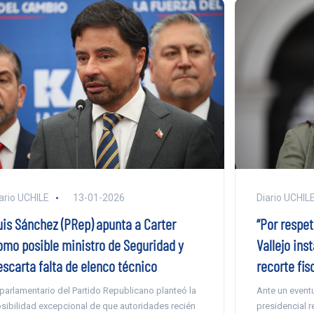
ario UCHILE
13-01-2026
Diario UCHIL
uis Sánchez (PRep) apunta a Carter
“Por respet
omo posible ministro de Seguridad y
Vallejo ins
escarta falta de elenco técnico
recorte fis
 parlamentario del Partido Republicano planteó la
Ante un event
sibilidad excepcional de que autoridades recién
presidencial 