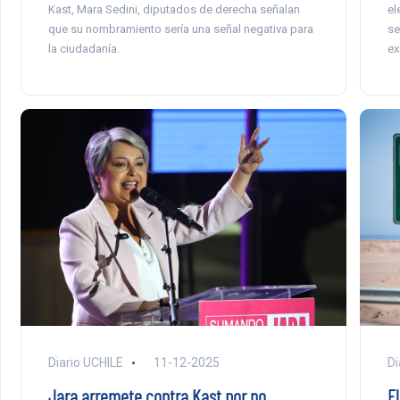
Kast, Mara Sedini, diputados de derecha señalan
el
que su nombramiento sería una señal negativa para
se
la ciudadanía.
ex
Diario UCHILE
11-12-2025
Di
Jara arremete contra Kast por no
E