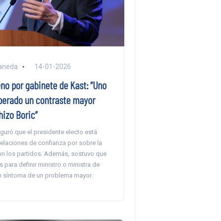
aneda
14-01-2026
no por gabinete de Kast: “Uno
perado un contraste mayor
hizo Boric”
eguró que el presidente electo está
relaciones de confianza por sobre la
con los partidos. Además, sostuvo que
s para definir ministro o ministra de
 síntoma de un problema mayor.