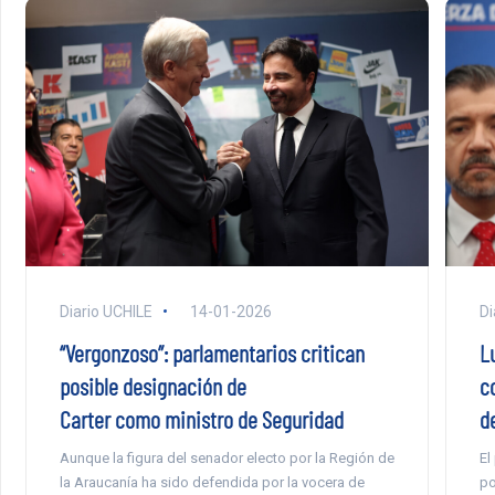
Diario UCHILE
14-01-2026
Di
“Vergonzoso”: parlamentarios critican
L
posible designación de
c
Carter como ministro de Seguridad
d
Aunque la figura del senador electo por la Región de
El
la Araucanía ha sido defendida por la vocera de
po