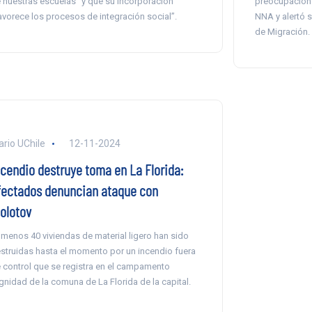
 nuestras escuelas” y que su incorporación
preocupación 
avorece los procesos de integración social”.
NNA y alertó s
de Migración.
ario UChile
12-11-2024
ncendio destruye toma en La Florida:
fectados denuncian ataque con
olotov
 menos 40 viviendas de material ligero han sido
struidas hasta el momento por un incendio fuera
 control que se registra en el campamento
gnidad de la comuna de La Florida de la capital.