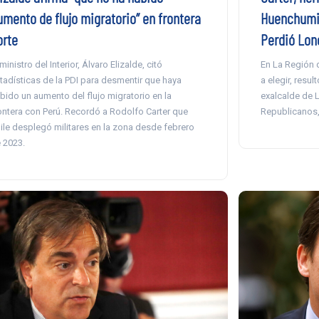
umento de flujo migratorio” en frontera
Huenchumil
orte
Perdió Lon
 ministro del Interior, Álvaro Elizalde, citó
En La Región 
tadísticas de la PDI para desmentir que haya
a elegir, resu
bido un aumento del flujo migratorio en la
exalcalde de L
ontera con Perú. Recordó a Rodolfo Carter que
Republicanos, 
ile desplegó militares en la zona desde febrero
 2023.