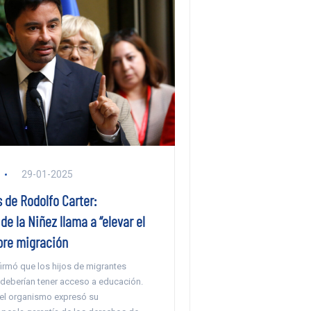
29-01-2025
 de Rodolfo Carter:
de la Niñez llama a “elevar el
bre migración
firmó que los hijos de migrantes
 deberían tener acceso a educación.
 el organismo expresó su