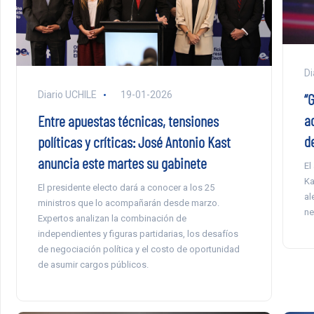
Di
Diario UCHILE
19-01-2026
“
ad
Entre apuestas técnicas, tensiones
d
políticas y críticas: José Antonio Kast
anuncia este martes su gabinete
El
Ka
El presidente electo dará a conocer a los 25
al
ministros que lo acompañarán desde marzo.
ne
Expertos analizan la combinación de
independientes y figuras partidarias, los desafíos
de negociación política y el costo de oportunidad
de asumir cargos públicos.