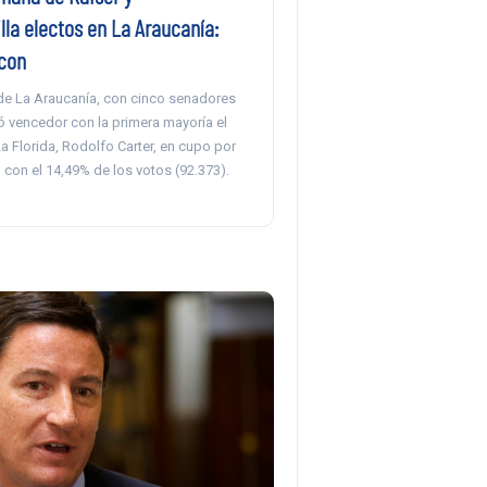
la electos en La Araucanía:
con
de La Araucanía, con cinco senadores
ltó vencedor con la primera mayoría el
a Florida, Rodolfo Carter, en cupo por
con el 14,49% de los votos (92.373).