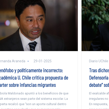
ernanda Araneda
29-01-2025
Diario UChile
enófobo y políticamente incorrecto:
Tras dichos
cadémica U. Chile critica propuesta de
Defensoría 
arter sobre infancias migrantes
debate” so
biola Maldonado apuntó a los beneficios de que
El exalcalde a
A extranjeros sean parte del sistema escolar. La
irregulares no
perta recalcó que “son un aporte cultural dentro
En respuesta,