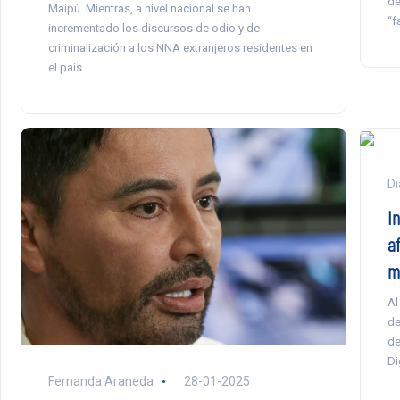
de
Maipú. Mientras, a nivel nacional se han
“f
incrementado los discursos de odio y de
criminalización a los NNA extranjeros residentes en
el país.
Di
I
a
m
Al
de
de
Di
Fernanda Araneda
28-01-2025