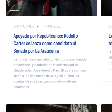
Diario UCHILE
11-08-2025
Di
Apoyado por Republicanos: Rodolfo
E
Carter se lanza como candidato al
t
Senado por La Araucanía
El
al
La noticia fue anunciada por el propio abanderado
Ro
presidencial y fundador de la colectividad de
fu
ultraderecha, José Antonio Kast. El exjefe comunal
llamó a los habitantes de la región a “abrir las
puertas de su casa, pero sobre todo de sus
corazones”.