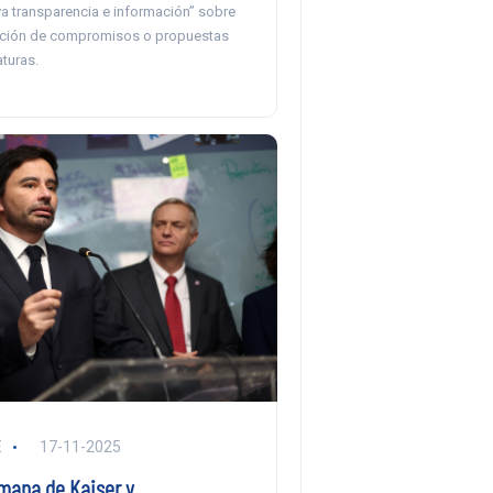
ya transparencia e información” sobre
ación de compromisos o propuestas
turas.
E
17-11-2025
rmana de Kaiser y