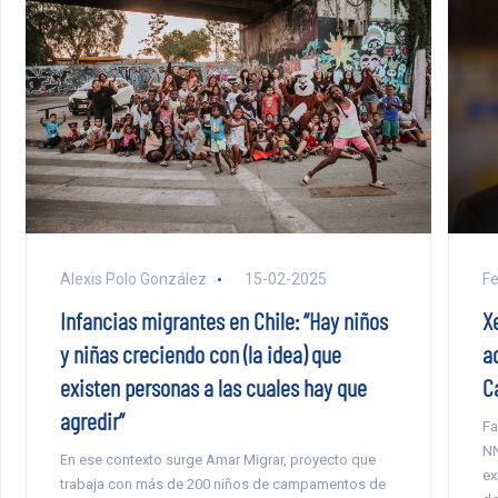
F
Alexis Polo González
15-02-2025
X
Infancias migrantes en Chile: “Hay niños
a
y niñas creciendo con (la idea) que
C
existen personas a las cuales hay que
agredir”
Fa
NN
En ese contexto surge Amar Migrar, proyecto que
ex
trabaja con más de 200 niños de campamentos de