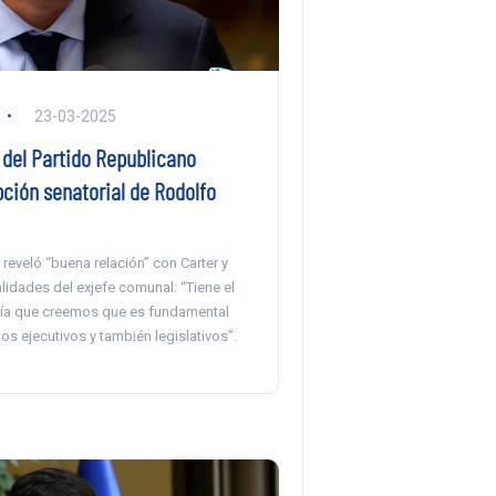
23-03-2025
 del Partido Republicano
ción senatorial de Rodolfo
 reveló “buena relación” con Carter y
alidades del exjefe comunal: “Tiene el
ntía que creemos que es fundamental
jos ejecutivos y también legislativos”.