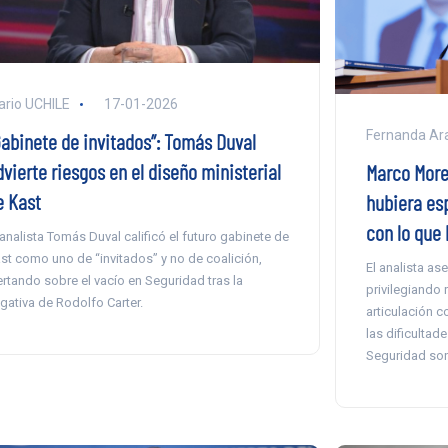
ario UCHILE
17-01-2026
Fernanda Ar
Gabinete de invitados”: Tomás Duval
vierte riesgos en el diseño ministerial
Marco More
e Kast
hubiera es
con lo que 
 analista Tomás Duval calificó el futuro gabinete de
st como uno de “invitados” y no de coalición,
El analista as
ertando sobre el vacío en Seguridad tras la
privilegiando 
gativa de Rodolfo Carter.
articulación 
las dificultade
Seguridad son