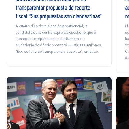
transparentar propuesta de recorte
a
fiscal: “Sus propuestas son clandestinas”
n
A cuatro días de la elección presidencial, la
El
candidata de la centroizquierda cuestionó que el
es
abanderado republicano no informara a la
ha
ciudadanía de dónde recortará USD$6.000 millones.
fr
“Eso es falta de transparencia absoluta”, enfatizó.
Ch
de