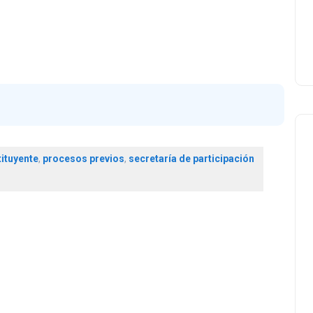
ituyente
,
procesos previos
,
secretaría de participación