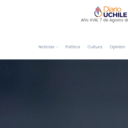
Año XVIII, 7 de
Agosto
d
Noticias
Política
Cultura
Opinión