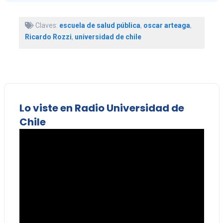
Claves:
escuela de salud pública
,
oscar arteaga
,
Ricardo Rozzi
,
universidad de chile
Lo viste en Radio Universidad de
Chile