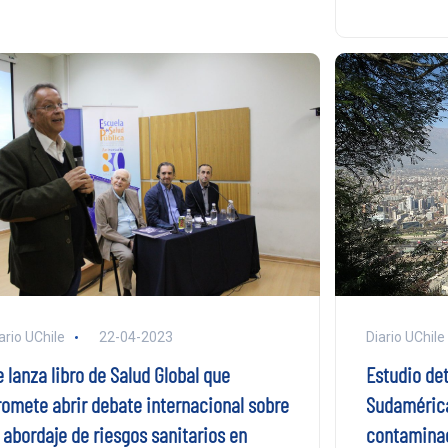
Diario UChile
ario UChile
22-04-2023
Estudio det
 lanza libro de Salud Global que
Sudamérica
romete abrir debate internacional sobre
contaminac
 abordaje de riesgos sanitarios en