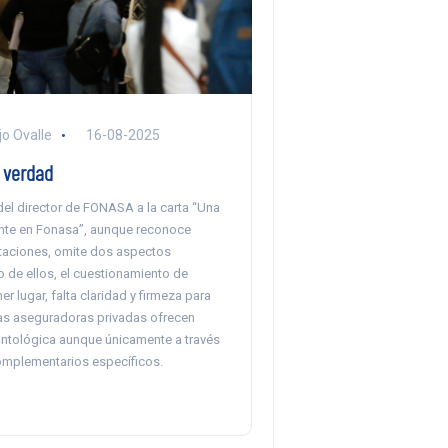
o Ovalle
16-08-2025
 verdad
del director de FONASA a la carta “Una
nte en Fonasa”, aunque reconoce
itaciones, omite dos aspectos
o de ellos, el cuestionamiento de
er lugar, falta claridad y firmeza para
las aseguradoras privadas ofrecen
ntológica aunque únicamente a través
mplementarios específicos.
]