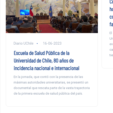
Cr
ho
c
fa
El
Un
Diario UChile
16-06-2023
ev
ca
Escuela de Salud Pública de la
ti
Universidad de Chile, 80 años de
incidencia nacional e internacional
En la jornada, que contó con la presencia de las
máximas autoridades universitarias, se presentó un
documental que rescata parte de la vasta trayectoria
de la primera escuela de salud pública del país.