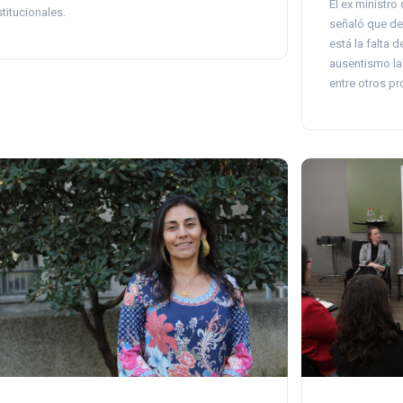
El ex ministro
stitucionales.
señaló que de
está la falta d
ausentismo la
entre otros pr