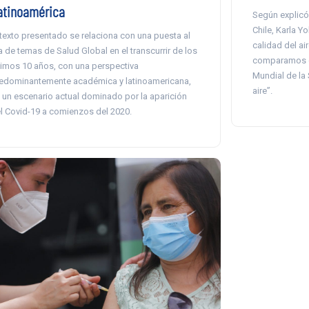
atinoamérica
Según explicó
Chile, Karla Y
 texto presentado se relaciona con una puesta al
calidad del ai
a de temas de Salud Global en el transcurrir de los
comparamos c
timos 10 años, con una perspectiva
Mundial de la 
edominantemente académica y latinoamericana,
aire”.
 un escenario actual dominado por la aparición
l Covid-19 a comienzos del 2020.