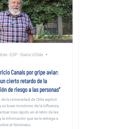
rán -ESP - Diario UChile
icio Canals por gripe aviar:
un cierto retardo de la
ón de riesgo a las personas”
a de la Universidad de Chile explicó
y un buen monitoreo de la influenza,
actuar más rápido en el retiro de las
 la información que se le entrega a
sobre el fenómeno.