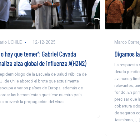
ario UCHILE
12-12-2025
Marco Cornej
No hay que temer”: Gabriel Cavada
Digamos la
aliza alza global de influenza A(H3N2)
La respuesta 
deuda pendie
 epidemiólogo de la Escuela de Salud Pública de
avances y lim
 U. de Chile abordó el brote que actualmente
relevantes, un
eocupa a varios países de Europa, además de
fondo. En prim
ordar las herramientas que tiene nuestro país
precisar que 
ra prevenir la propagación del virus.
cobertura odo
de seguros co
Asimismo, […