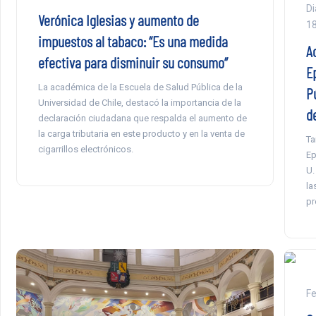
Di
Verónica Iglesias y aumento de
1
impuestos al tabaco: “Es una medida
A
efectiva para disminuir su consumo”
E
La académica de la Escuela de Salud Pública de la
Pú
Universidad de Chile, destacó la importancia de la
d
declaración ciudadana que respalda el aumento de
la carga tributaria en este producto y en la venta de
Ta
cigarrillos electrónicos.
Ep
U.
la
pr
F