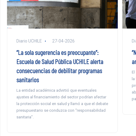
Diario UCHILE
27-04-2026
Di
“La sola sugerencia es preocupante”:
“
Escuela de Salud Pública UCHILE alerta
an
consecuencias de debilitar programas
El
sanitarios
la
pr
La entidad académica advirtió que eventuales
ab
ajustes al financiamiento del sector podrían afectar
pa
la protección social en salud y llamó a que el debate
presupuestario se conduzca con “responsabilidad
sanitaria”.