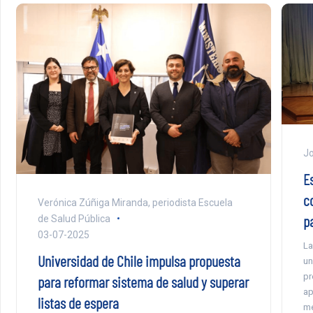
Jo
Es
c
Verónica Zúñiga Miranda, periodista Escuela
p
de Salud Pública
03-07-2025
La
Universidad de Chile impulsa propuesta
un
pr
para reformar sistema de salud y superar
ap
listas de espera
me