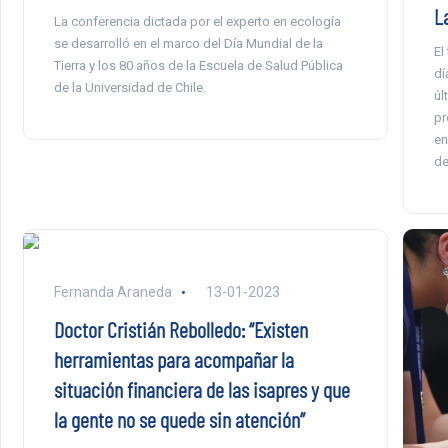
L
La conferencia dictada por el experto en ecología
se desarrolló en el marco del Día Mundial de la
El
Tierra y los 80 años de la Escuela de Salud Pública
dí
de la Universidad de Chile.
úl
pr
en
de
Fernanda Araneda
13-01-2023
Doctor Cristián Rebolledo: “Existen
herramientas para acompañar la
situación financiera de las isapres y que
la gente no se quede sin atención”