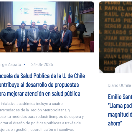
rge Zapata
24-06-2025
cuela de Salud Pública de la U. de Chile
ontribuye al desarrollo de propuestas
Diario UChile
ara mejorar atención en salud pública
Emilio Sant
“Llama pod
 iniciativa académica incluye a cuatro
iversidades de la Región Metropolitana, y
magnitud d
esenta medidas para reducir tiempos de espera y
ahora”
ortar al diseño de políticas públicas a través de
joras en gestión, coordinación e incentivos