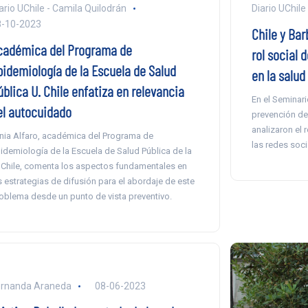
Diario UChile
ario UChile - Camila Quilodrán
8-10-2023
Chile y Bar
cadémica del Programa de
rol social
pidemiología de la Escuela de Salud
en la salud
blica U. Chile enfatiza en relevancia
En el Seminari
el autocuidado
prevención del
analizaron el
nia Alfaro, académica del Programa de
las redes soci
idemiología de la Escuela de Salud Pública de la
 Chile, comenta los aspectos fundamentales en
s estrategias de difusión para el abordaje de este
oblema desde un punto de vista preventivo.
ernanda Araneda
08-06-2023