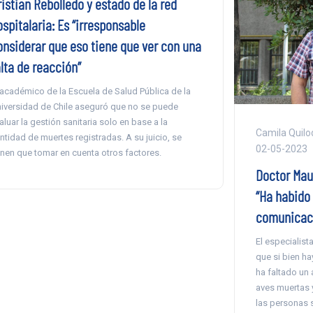
istian Rebolledo y estado de la red
spitalaria: Es “irresponsable
onsiderar que eso tiene que ver con una
lta de reacción”
 académico de la Escuela de Salud Pública de la
iversidad de Chile aseguró que no se puede
aluar la gestión sanitaria solo en base a la
Camila Quilod
ntidad de muertes registradas. A su juicio, se
02-05-2023
enen que tomar en cuenta otros factores.
Doctor Maur
“Ha habido 
comunicaci
El especialist
que si bien ha
ha faltado un 
aves muertas y
las personas 