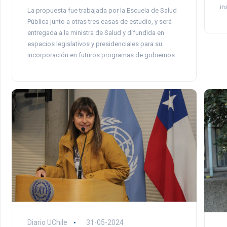
in
La propuesta fue trabajada por la Escuela de Salud
Pública junto a otras tres casas de estudio, y será
entregada a la ministra de Salud y difundida en
espacios legislativos y presidenciales para su
incorporación en futuros programas de gobiernos.
Diario UChile
31-05-2024