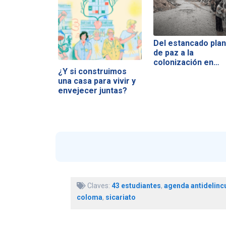
Del estancado plan
de paz a la
colonización en…
¿Y si construimos
una casa para vivir y
envejecer juntas?
Claves:
43 estudiantes
,
agenda antidelinc
coloma
,
sicariato