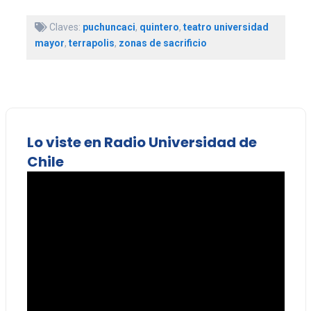
Claves:
puchuncaci
,
quintero
,
teatro universidad
mayor
,
terrapolis
,
zonas de sacrificio
Lo viste en Radio Universidad de
Chile