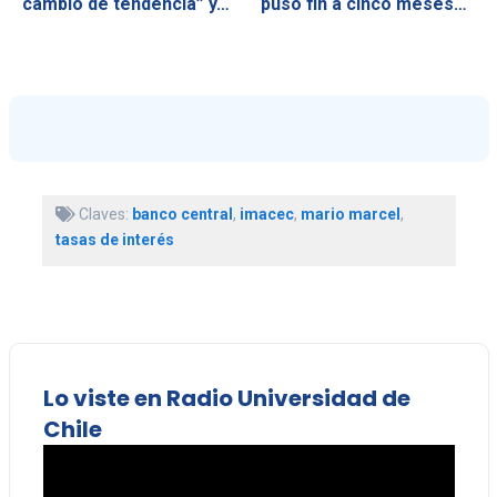
“cambio de tendencia” y…
puso fin a cinco meses…
Claves:
banco central
,
imacec
,
mario marcel
,
tasas de interés
Lo viste en Radio Universidad de
Chile