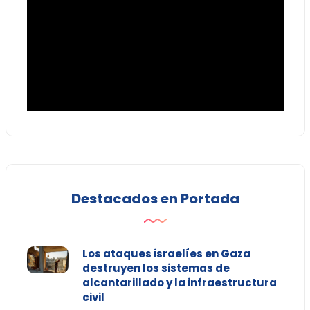
Destacados en Portada
Los ataques israelíes en Gaza
destruyen los sistemas de
alcantarillado y la infraestructura
civil