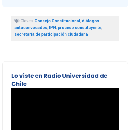
Claves:
Consejo Constitucional
,
diálogos
autoconvocados
,
IPN
,
proceso constituyente
,
secretaría de participación ciudadana
Lo viste en Radio Universidad de
Chile