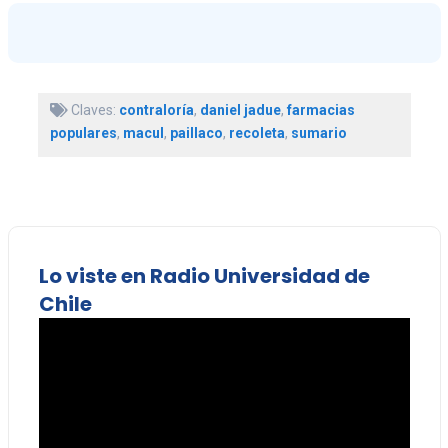
Claves:
contraloría
,
daniel jadue
,
farmacias
populares
,
macul
,
paillaco
,
recoleta
,
sumario
Lo viste en Radio Universidad de
Chile