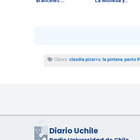
aranceles:…
La Moneda y…
Claves:
claudia pizarro
,
la pintana
,
pacto f
Diario Uchile
Radio Universidad de Chile