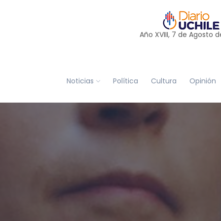
Año XVIII, 7 de
Agosto
d
Noticias
Política
Cultura
Opinión