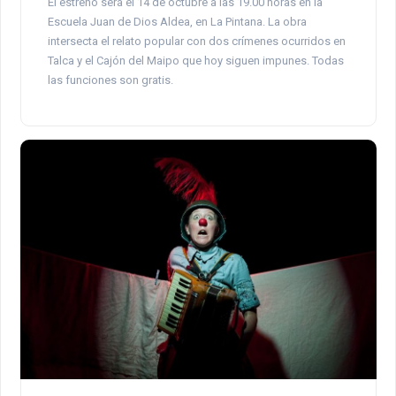
El estreno será el 14 de octubre a las 19.00 horas en la
Escuela Juan de Dios Aldea, en La Pintana. La obra
intersecta el relato popular con dos crímenes ocurridos en
Talca y el Cajón del Maipo que hoy siguen impunes. Todas
las funciones son gratis.