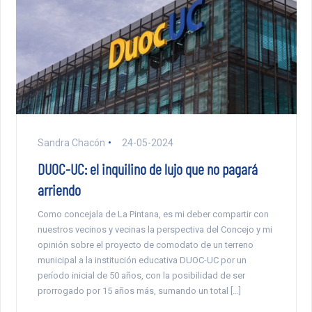
Sandra Chacón
24-05-2024
DUOC-UC: el inquilino de lujo que no pagará
arriendo
Como concejala de La Pintana, es mi deber compartir con
nuestros vecinos y vecinas la perspectiva del Concejo y mi
opinión sobre el proyecto de comodato de un terreno
municipal a la institución educativa DUOC-UC por un
período inicial de 50 años, con la posibilidad de ser
prorrogado por 15 años más, sumando un total […]