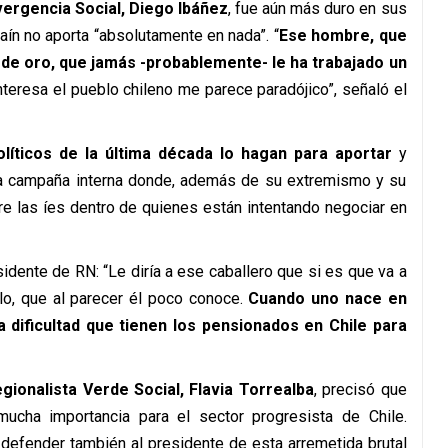
vergencia Social, Diego Ibáñez
, fue aún más duro en sus
aín no aporta “absolutamente en nada”. “
Ese hombre, que
 de oro, que jamás -probablemente- le ha trabajado un
interesa el pueblo chileno me parece paradójico”, señaló el
ticos de la última década lo hagan para aportar
y
na campaña interna donde, además de su extremismo y su
bre las íes dentro de quienes están intentando negociar en
sidente de RN: “Le diría a ese caballero que si es que va a
lo, que al parecer él poco conoce.
Cuando uno nace en
a dificultad que tienen los pensionados en Chile para
gionalista Verde Social, Flavia Torrealba
, precisó que
mucha importancia para el sector progresista de Chile.
defender también al presidente de esta arremetida brutal