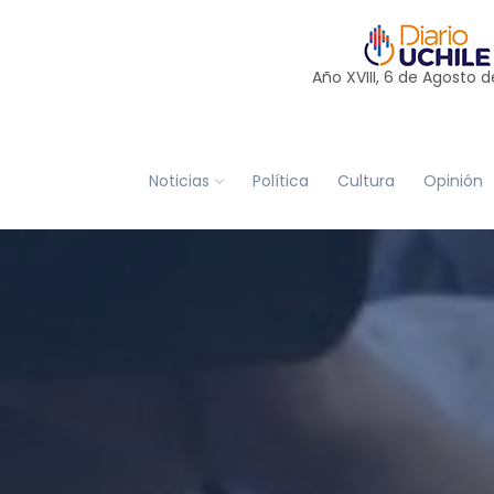
Año XVIII, 6 de
Agosto
d
Noticias
Política
Cultura
Opinión