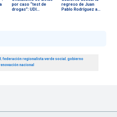
a
por caso “test de
regreso de Juan
drogas”: UDI…
Pablo Rodríguez a
Hacienda
l
,
federación regionalista verde social
,
gobierno
renovación nacional