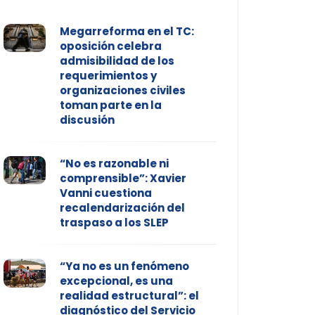
Megarreforma en el TC:
oposición celebra
admisibilidad de los
requerimientos y
organizaciones civiles
toman parte en la
discusión
“No es razonable ni
comprensible”: Xavier
Vanni cuestiona
recalendarización del
traspaso a los SLEP
“Ya no es un fenómeno
excepcional, es una
realidad estructural”: el
diagnóstico del Servicio