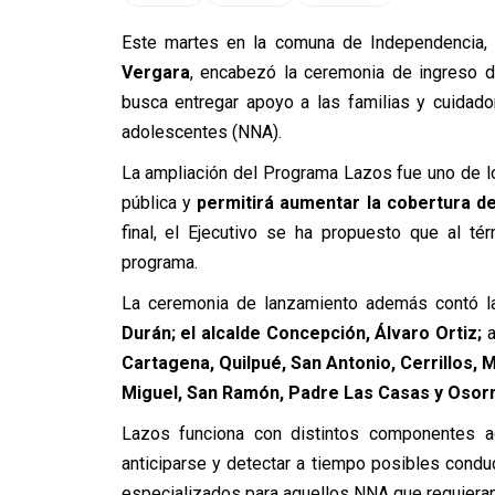
Este martes en la comuna de Independencia,
Vergara
, encabezó la ceremonia de ingreso d
busca entregar apoyo a las familias y cuidado
adolescentes (NNA).
La ampliación del Programa Lazos fue uno de l
pública y
permitirá aumentar la cobertura d
final, el Ejecutivo se ha propuesto que al t
programa.
La ceremonia de lanzamiento además contó la
Durán; el alcalde Concepción, Álvaro Ortiz;
a
Cartagena, Quilpué, San Antonio, Cerrillos, M
Miguel, San Ramón, Padre Las Casas y Osor
Lazos funciona con distintos componentes a
anticiparse y detectar a tiempo posibles cond
especializados para aquellos NNA que requieran