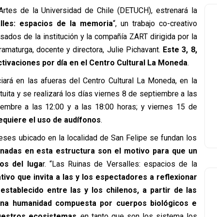
Artes de la Universidad de Chile (DETUCH), estrenará la
lles: espacios de la memoria
“, un trabajo co-creativo
sados de la institución y la compañía ZART dirigida por la
dramaturga, docente y directora, Julie Pichavant.
Este 3, 8,
tivaciones por día en el Centro Cultural La Moneda
.
ciará en las afueras del Centro Cultural La Moneda, en la
tuita y se realizará los días viernes 8 de septiembre a las
iembre a las 12:00 y a las 18:00 horas; y viernes 15 de
equiere el uso de audífonos
.
ceses ubicado en la localidad de San Felipe se fundan los
onadas en esta estructura son el motivo para que un
os del luga
r. “Las Ruinas de Versalles: espacios de la
ivo que invita a las y los espectadores a reflexionar
tablecido entre las y los chilenos, a partir de las
e una humanidad compuesta por cuerpos biológicos e
nuestros ecosistemas
, en tanto que son los sistema los