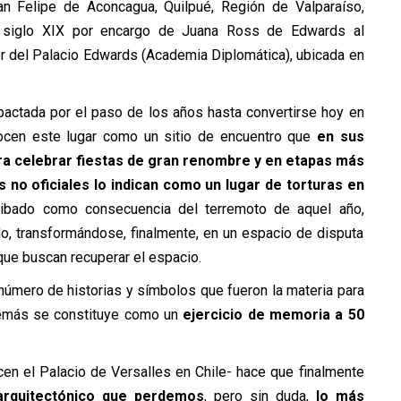
an Felipe de Aconcagua, Quilpué, Región de Valparaíso,
l siglo XIX por encargo de Juana Ross de Edwards al
r del Palacio Edwards (Academia Diplomática), ubicada en
mpactada por el paso de los años hasta convertirse hoy en
nocen este lugar como un sitio de encuentro que
en sus
ara celebrar fiestas de gran renombre y en etapas más
es no oficiales lo indican como un lugar de torturas en
ribado como consecuencia del terremoto de aquel año,
o, transformándose, finalmente, en un espacio de disputa
que buscan recuperar el espacio.
nnúmero de historias y símbolos que fueron la materia para
además se constituye como un
ejercicio de memoria a 50
en el Palacio de Versalles en Chile- hace que finalmente
arquitectónico que perdemos
, pero sin duda,
lo más