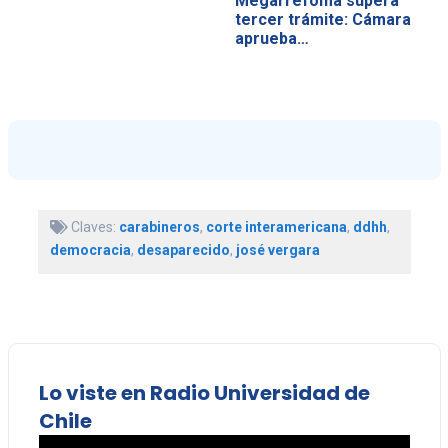
Megarrefoma supera
tercer trámite: Cámara
aprueba…
Claves:
carabineros
,
corte interamericana
,
ddhh
,
democracia
,
desaparecido
,
josé vergara
Lo viste en Radio Universidad de
Chile