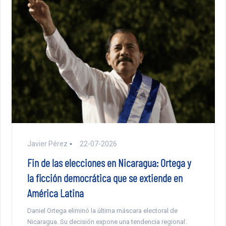
Javier Pérez
22-07-2026
Fin de las elecciones en Nicaragua: Ortega y
la ficción democrática que se extiende en
América Latina
Daniel Ortega eliminó la última máscara electoral de
Nicaragua. Su decisión expone una tendencia regional: