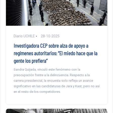
Diario UCHILE
28-10-2025
Investigadora CEP sobre alza de apoyo a
regímenes autoritarios: “El miedo hace que la
gente los prefiera”
Sandra Quijada, vinculó este fenómeno con la
preocupación frente a la delincuencia. Respecto a la
carrera presidencial, la encuesta solo refleja un avance
significativo en las candidaturas de Jara y Kast, pero no así
en el resto de los competidores.