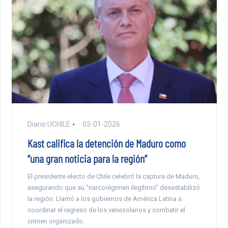
Diario UCHILE
03-01-2026
Kast califica la detención de Maduro como
“una gran noticia para la región”
El presidente electo de Chile celebró la captura de Maduro,
asegurando que su “narcorégimen ilegítimo” desestabilizó
la región. Llamó a los gobiernos de América Latina a
coordinar el regreso de los venezolanos y combatir el
crimen organizado.