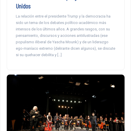
Unidos
La relación entre el presidente Trump y la democracia ha
sido un tema de los debates político-académico más
intensos de los últimos años. A grandes rasgos, con su
pensamiento, discursos y acciones antiilustradas (ese
populismo iliberal de Yascha Mounk) y de un liderazgo
ego-maníaco extremo (delirante dicen algunos), se discute
si su quehacer debilita y […]