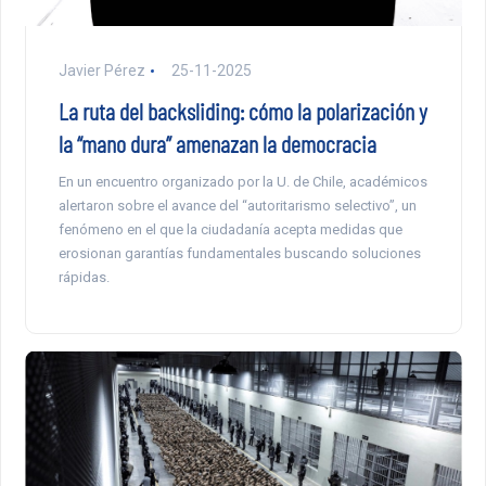
Javier Pérez
25-11-2025
La ruta del backsliding: cómo la polarización y
la “mano dura” amenazan la democracia
En un encuentro organizado por la U. de Chile, académicos
alertaron sobre el avance del “autoritarismo selectivo”, un
fenómeno en el que la ciudadanía acepta medidas que
erosionan garantías fundamentales buscando soluciones
rápidas.