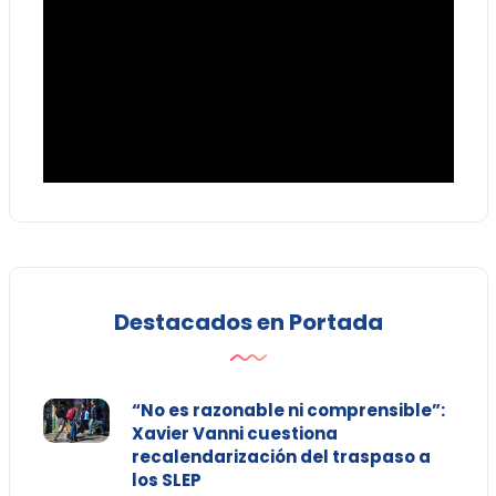
Destacados en Portada
“No es razonable ni comprensible”:
Xavier Vanni cuestiona
recalendarización del traspaso a
los SLEP