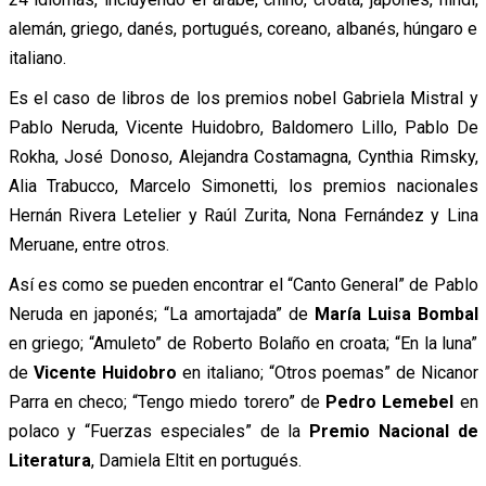
alemán, griego, danés, portugués, coreano, albanés, húngaro e
italiano.
Es el caso de libros de los premios nobel Gabriela Mistral y
Pablo Neruda, Vicente Huidobro, Baldomero Lillo, Pablo De
Rokha, José Donoso, Alejandra Costamagna, Cynthia Rimsky,
Alia Trabucco, Marcelo Simonetti, los premios nacionales
Hernán Rivera Letelier y Raúl Zurita, Nona Fernández y Lina
Meruane, entre otros.
Así es como se pueden encontrar el “Canto General” de Pablo
Neruda en japonés; “La amortajada” de
María Luisa Bombal
en griego; “Amuleto” de Roberto Bolaño en croata; “En la luna”
de
Vicente Huidobro
en italiano; “Otros poemas” de Nicanor
Parra en checo; “Tengo miedo torero” de
Pedro Lemebel
en
polaco y “Fuerzas especiales” de la
Premio Nacional de
Literatura
, Damiela Eltit en portugués.