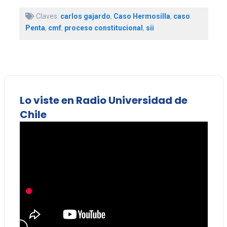
Claves:
carlos gajardo
,
Caso Hermosilla
,
caso
Penta
,
cmf
,
proceso constitucional
,
sii
Lo viste en Radio Universidad de
Chile