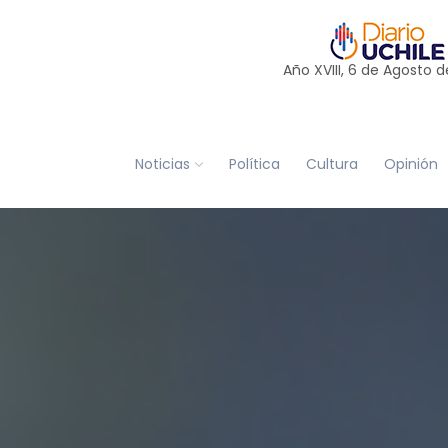
Año XVIII, 6 de
Agosto
d
Noticias
Política
Cultura
Opinión