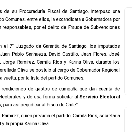
és de su Procuraduría Fiscal de Santiago, interpuso una
tido Comunes, entre ellos, la excandidata a Gobernadora por
ten responsables, por el delito de Fraude de Subvenciones
en el 7° Juzgado de Garantía de Santiago, los imputados
, Juan Pablo Sanhueza, David Castillo, Jean Flores, José
 Jorge Ramírez, Camila Ríos y Karina Oliva, durante los
erellada Oliva se postuló al cargo de Gobernador Regional
vuelta, por la lista del partido Comunes.
de rendiciones de gastos de campaña que dan cuenta de
electorales y de esa forma solicitar al
Servicio Electoral
ara así perjudicar al Fisco de Chile”.
amírez, quien presidía el partido, Camila Ríos, secretaria
 y la propia Karina Oliva.