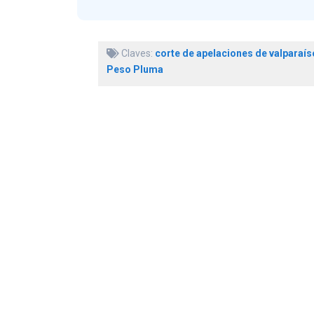
Claves:
corte de apelaciones de valparaís
Peso Pluma