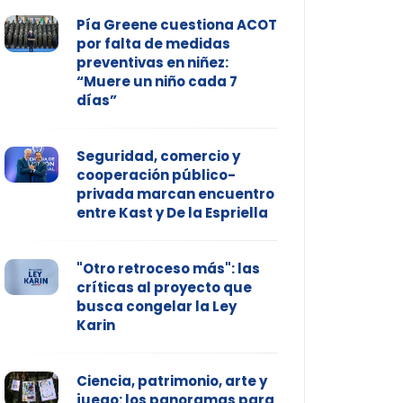
Pía Greene cuestiona ACOT
por falta de medidas
preventivas en niñez:
“Muere un niño cada 7
días”
Seguridad, comercio y
cooperación público-
privada marcan encuentro
entre Kast y De la Espriella
"Otro retroceso más": las
críticas al proyecto que
busca congelar la Ley
Karin
Ciencia, patrimonio, arte y
juego: los panoramas para