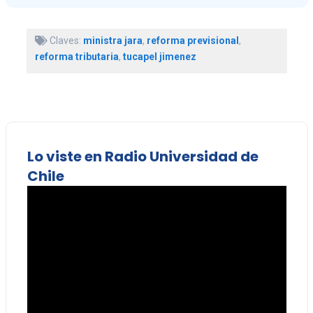
Claves:
ministra jara
,
reforma previsional
,
reforma tributaria
,
tucapel jimenez
Lo viste en Radio Universidad de
Chile