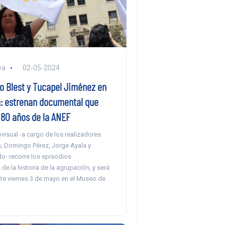
ya
02-05-2024
io Blest y Tucapel Jiménez en
: estrenan documental que
 80 años de la ANEF
visual -a cargo de los realizadores
, Domingo Pérez, Jorge Ayala y
do- recorre los episodios
de la historia de la agrupación, y será
te viernes 3 de mayo en el Museo de