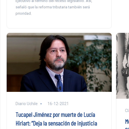
Ejecutivo al termino del receso legislativo. Así,
señaló que la reforma tributaria también será
prioridad.
Diario Uchile
16-12-2021
Cl
Tucapel Jiménez por muerte de Lucía
Mu
Hiriart: “Deja la sensación de injusticia