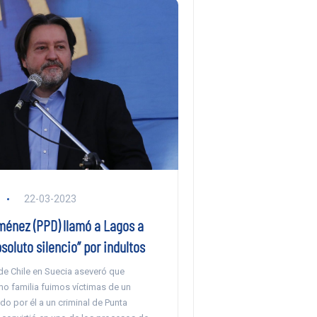
22-03-2023
ménez (PPD) llamó a Lagos a
soluto silencio” por indultos
de Chile en Suecia aseveró que
o familia fuimos víctimas de un
do por él a un criminal de Punta