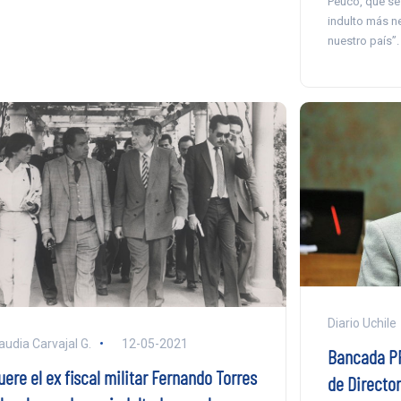
Peuco, que se
indulto más ne
nuestro país”.
Diario Uchile
audia Carvajal G.
12-05-2021
Bancada PP
ere el ex fiscal militar Fernando Torres
de Director