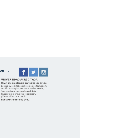
n ...