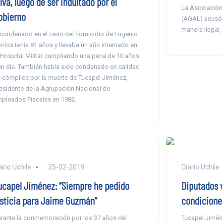
lva, luego de ser indultado por el
La Asociación
obierno
(AGAL) acusó 
manera ilegal,
 condenado en el caso del homicidio de Eugenio
rríos tenía 81 años y llevaba un año internado en
 Hospital Militar cumpliendo una pena de 10 años
un día. También había sido condenado en calidad
 cómplice por la muerte de Tucapel Jiménez,
esidente de la Agrupación Nacional de
pleados Fiscales en 1982.
ario Uchile
25-02-2019
Diario Uchile
ucapel Jiménez: “Siempre he pedido
Diputados v
usticia para Jaime Guzmán”
condicione
rante la conmemoración por los 37 años del
Tucapel Jiméne