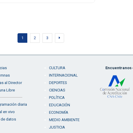
1
2
3
cias
CULTURA
Encuentranos e
umnas
INTERNACIONAL
as al Director
DEPORTES
una Libre
CIENCIAS
POLÍTICA
ramación diaria
EDUCACIÓN
l en vivo
ECONOMÍA
 de datos
MEDIO AMBIENTE
JUSTICIA