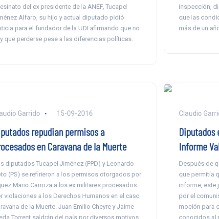
esinato del ex presidente de la ANEF, Tucapel
inspección, dij
ménez Alfaro, su hijo y actual diputado pidió
que las condi
sticia para el fundador de la UDI afirmando que no
más de un año
y que perderse pese a las diferencias políticas.
audio Garrido
15-09-2016
Claudio Garr
iputados repudian permisos a
Diputados 
rocesados en Caravana de la Muerte
Informe Va
s diputados Tucapel Jiménez (PPD) y Leonardo
Después de qu
to (PS) se refirieron a los permisos otorgados por
que permitía 
 juez Mario Carroza a los ex militares procesados
informe, este
r violaciones a los Derechos Humanos en el caso
por el comuni
ravana de la Muerte. Juan Emilio Cheyre y Jaime
moción para q
eda Torrent saldrán del país por diversos motivos,
conocidos al m