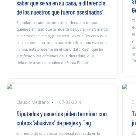
Si
saber que se va en su casa, a diferencia
G
de los nuestros que fueron asesinados”
El
El parlamentario se mostró en desacuerdo con
Be
quienes afirman que la muerte de Lucía Hiriart marca
el
el cierre de un ciclo, pues sostuvo que “yo creo que
y 
el ciclo continua, por la parte de ellos, mas vivo que
de
nunca, está presente en el candidato Kast, que ha
pr
justificado los crímenes de la dictadura, que
Em
defiende a los criminales de Punta Peuco”.
Claudio Medrano
07-03-2019
Di
Diputados y usuarios piden terminar con
T
cobros “abusivos” de peajes y Tag
j
En medio de una sesión especial realizada en la
Du