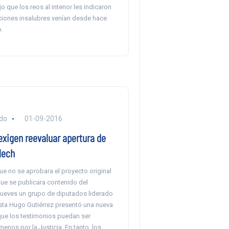
o que los reos al interior les indicaron
ciones insalubres venían desde hace
.
ido
01-09-2016
exigen reevaluar apertura de
lech
e no se aprobara el proyecto original
que se publicara contenido del
 jueves un grupo de diputados liderado
sta Hugo Gutiérrez presentó una nueva
ue los testimonios puedan ser
enos por la Justicia. En tanto, los