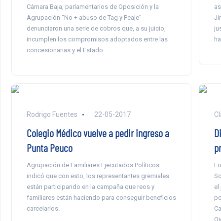
Cámara Baja, parlamentarios de Oposición y la
as
Agrupación “No + abuso de Tag y Peaje”
Ji
denunciaron una serie de cobros que, a su juicio,
ju
incumplen los compromisos adoptados entre las
ha
concesionarias y el Estado.
Rodrigo Fuentes
22-05-2017
Cl
Colegio Médico vuelve a pedir ingreso a
D
Punta Peuco
p
Agrupación de Familiares Ejecutados Políticos
Lo
indicó que con esto, los representantes gremiales
So
están participando en la campaña que reos y
el
familiares están haciendo para conseguir beneficios
po
carcelarios.
Ca
Oj