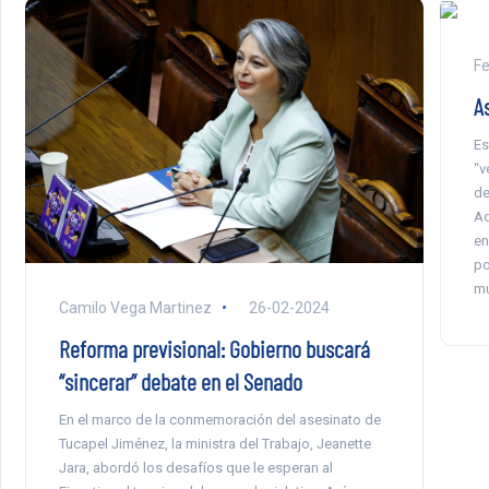
Fe
A
Es
“v
de
Ad
en
po
mu
Camilo Vega Martinez
26-02-2024
Reforma previsional: Gobierno buscará
“sincerar” debate en el Senado
En el marco de la conmemoración del asesinato de
Tucapel Jiménez, la ministra del Trabajo, Jeanette
Jara, abordó los desafíos que le esperan al