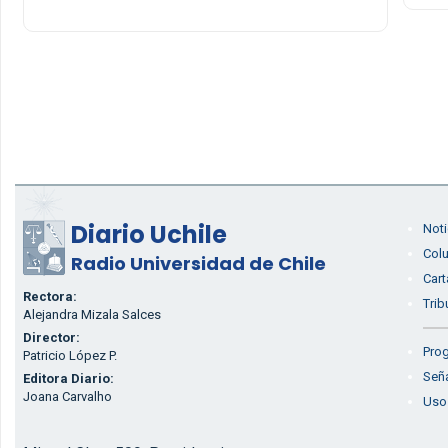
Diario Uchile
Noti
Col
Radio Universidad de Chile
Cart
Rectora:
Trib
Alejandra Mizala Salces
Director:
Prog
Patricio López P.
Seña
Editora Diario:
Joana Carvalho
Uso