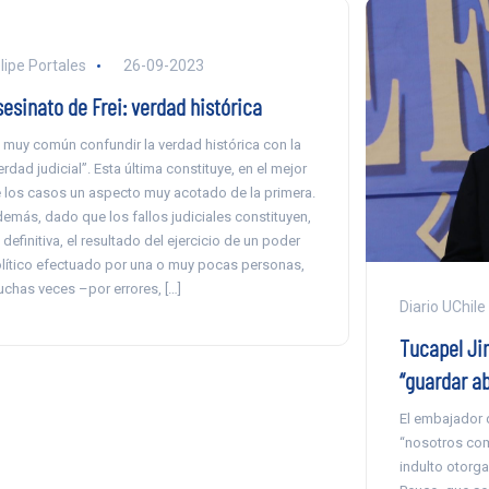
lipe Portales
26-09-2023
sesinato de Frei: verdad histórica
 muy común confundir la verdad histórica con la
erdad judicial”. Esta última constituye, en el mejor
 los casos un aspecto muy acotado de la primera.
emás, dado que los fallos judiciales constituyen,
 definitiva, el resultado del ejercicio de un poder
lítico efectuado por una o muy pocas personas,
chas veces –por errores, […]
Diario UChile
Tucapel Ji
“guardar ab
El embajador 
“nosotros com
indulto otorga