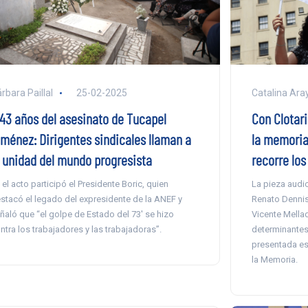
Catalina Ara
rbara Paillal
25-02-2025
Con Clotar
 43 años del asesinato de Tucapel
la memoria
iménez: Dirigentes sindicales llaman a
recorre los
a unidad del mundo progresista
La pieza audio
 el acto participó el Presidente Boric, quien
Renato Dennis
stacó el legado del expresidente de la ANEF y
Vicente Mella
ñaló que “el golpe de Estado del 73′ se hizo
determinantes 
ntra los trabajadores y las trabajadoras”.
presentada es
la Memoria.