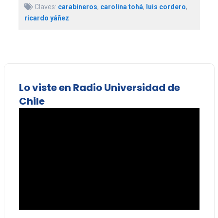
Claves:
carabineros
,
carolina tohá
,
luis cordero
,
ricardo yáñez
Lo viste en Radio Universidad de
Chile