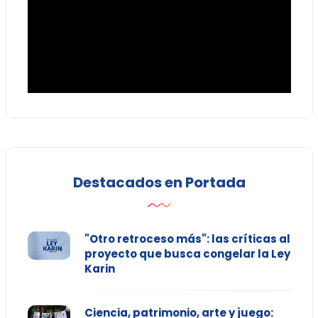
Destacados en Portada
"Otro retroceso más": las críticas al
proyecto que busca congelar la Ley
Karin
Ciencia, patrimonio, arte y juego: