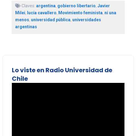
Claves:
argentina
,
gobierno libertario
,
Javier
Milei
,
lucía cavallero
,
Movimiento feminista
,
ni una
menos
,
universidad pública
,
universidades
argentinas
Lo viste en Radio Universidad de
Chile