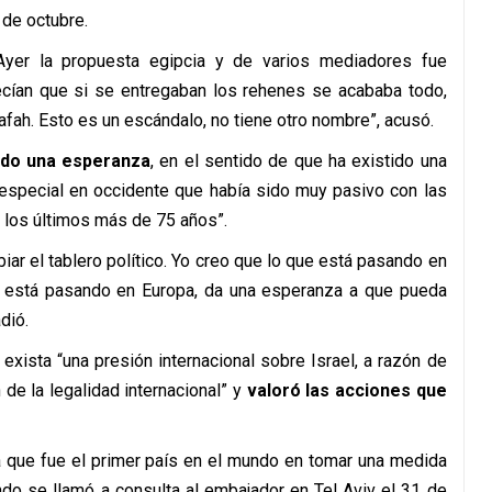
de octubre.
Ayer la propuesta egipcia y de varios mediadores fue
ían que si se entregaban los rehenes se acababa todo,
Rafah. Esto es un escándalo, no tiene otro nombre”, acusó.
do una esperanza
, en el sentido de que ha existido una
especial en occidente que había sido muy pasivo con las
n los últimos más de 75 años”.
r el tablero político. Yo creo que lo que está pasando en
e está pasando en Europa, da una esperanza a que pueda
dió.
xista “una presión internacional sobre Israel, a razón de
de la legalidad internacional” y
valoró las acciones que
 a que fue el primer país en el mundo en tomar una medida
ndo se llamó a consulta al embajador en Tel Aviv el 31 de