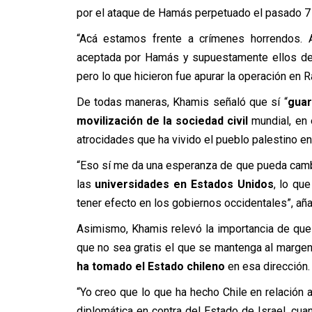
por el ataque de Hamás perpetuado el pasado 7 
“Acá estamos frente a crímenes horrendos. 
aceptada por Hamás y supuestamente ellos dec
pero lo que hicieron fue apurar la operación en 
De todas maneras, Khamis señaló que sí “
guar
movilización de la sociedad civil
mundial, en 
atrocidades que ha vivido el pueblo palestino e
“Eso sí me da una esperanza de que pueda cambia
las
universidades en Estados Unidos
, lo qu
tener efecto en los gobiernos occidentales”, aña
Asimismo, Khamis relevó la importancia de que e
que no sea gratis el que se mantenga al margen 
ha tomado el Estado chileno
en esa dirección.
“Yo creo que lo que ha hecho Chile en relación
diplomática en contra del Estado de Israel, cua