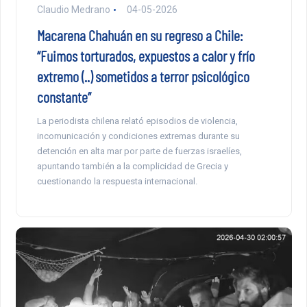
Claudio Medrano
04-05-2026
Macarena Chahuán en su regreso a Chile:
“Fuimos torturados, expuestos a calor y frío
extremo (..) sometidos a terror psicológico
constante”
La periodista chilena relató episodios de violencia,
incomunicación y condiciones extremas durante su
detención en alta mar por parte de fuerzas israelíes,
apuntando también a la complicidad de Grecia y
cuestionando la respuesta internacional.