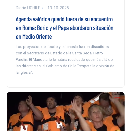
Diario UCHILE
13-10-2025
Agenda valórica quedó fuera de su encuentro
en Roma: Boric y el Papa abordaron situación
en Medio Oriente
Los proyectos de aborto y eutanasia fueron discutidos
con el Secretario de Estado de la Santa Sede, Pietro
Parolin. El Mandatario le habría recalcado que más allá de
las diferencias, el Gobierno de Chile “respeta la opinión de
la Iglesia”.