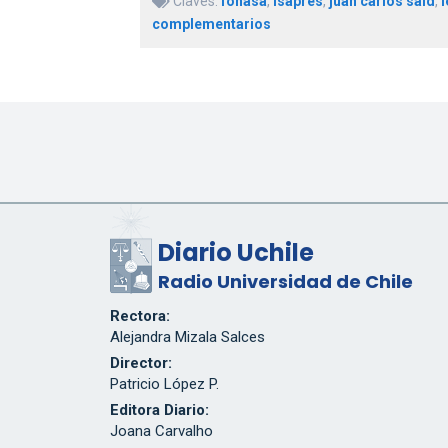
Claves:
fonasa
,
isapres
,
juan carlos said
,
l
complementarios
Diario Uchile
Radio Universidad de Chile
Rectora:
Alejandra Mizala Salces
Director:
Patricio López P.
Editora Diario:
Joana Carvalho