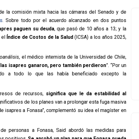
e la comisión mixta hacia las cámaras del Senado y de
s
. Sobre todo por el acuerdo alcanzado en dos puntos
sapres paguen su deuda
, que pasó de 10 años a 13; y la
r el
Índice de Costos de la Salud
(ICSA) a los años 2025,
oanálisis
, el médico internista de la Universidad de Chile,
“
las isapres ganaron, pero también perdieron
”. “Por un
do a todo lo que las había beneficiado excepto la
gresos de recursos,
significa que le da estabilidad al
gnificativos de los planes van a prolongar esta fuga masiva
 de isapres a Fonasa”, complementó su idea el magíster en
 de personas a Fonasa, Said abordó las medidas para
os positivos.
Se aprobó un plan para que Fonasa pueda