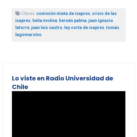
Claves:
comisión mixta de isapres
,
crisis de las
isapres
,
helia molina
,
hernán palma
,
juan ignacio
latorre
,
juan luis castro
,
ley corta de isapres
,
tomás
lagomarsino
Lo viste en Radio Universidad de
Chile