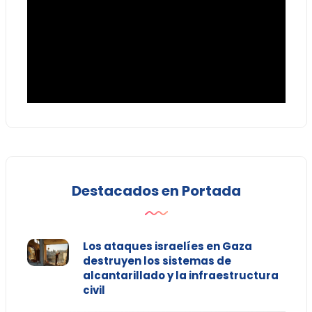
Destacados en Portada
Los ataques israelíes en Gaza
destruyen los sistemas de
alcantarillado y la infraestructura
civil