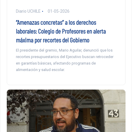
Diario UCHILE
01-05-2026
“Amenazas concretas” a los derechos
laborales: Colegio de Profesores en alerta
máxima por recortes del Gobierno
El presidente del gremio, Mario Aguilar, denunció que los
recortes presupuestarios del Ejecutivo buscan retroceder
en garantías básicas, afectando programas de
alimentación y salud escolar.