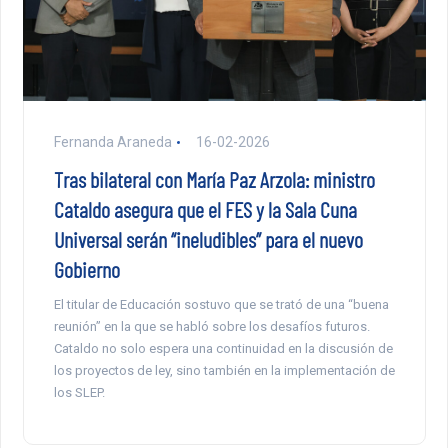
Fernanda Araneda
16-02-2026
Tras bilateral con María Paz Arzola: ministro
Cataldo asegura que el FES y la Sala Cuna
Universal serán “ineludibles” para el nuevo
Gobierno
El titular de Educación sostuvo que se trató de una “buena
reunión” en la que se habló sobre los desafíos futuros.
Cataldo no solo espera una continuidad en la discusión de
los proyectos de ley, sino también en la implementación de
los SLEP.