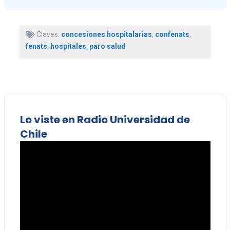
Claves:
concesiones hospitalarias
,
confenats
,
fenats
,
hospitales
,
paro salud
Lo viste en Radio Universidad de
Chile