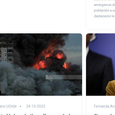
emergencia de
población a us
destacaron la 
ario UChile
24-10-2023
Fernanda Ar