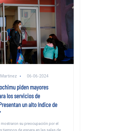
 Martinez
06-06-2024
ochimu piden mayores
ra los servicios de
Presentan un alto índice de
”
 mostraron su preocupación por el
s tiempos de espera en las salas de