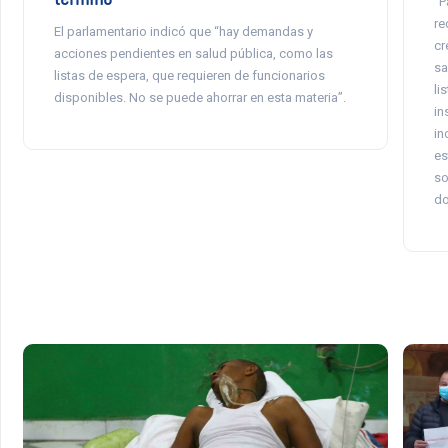
“P
re
El parlamentario indicó que “hay demandas y
cr
acciones pendientes en salud pública, como las
sa
listas de espera, que requieren de funcionarios
li
disponibles. No se puede ahorrar en esta materia”.
in
in
es
so
do