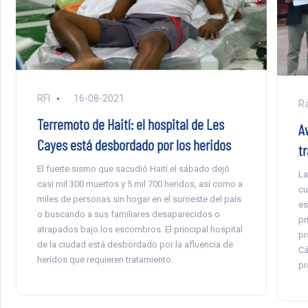
RFI
16-08-2021
Ra
Terremoto de Haití: el hospital de Les
A
Cayes está desbordado por los heridos
t
El fuerte sismo que sacudió Haití el sábado dejó
La
casi mil 300 muertos y 5 mil 700 heridos, así como a
cu
miles de personas sin hogar en el suroeste del país
es
o buscando a sus familiares desaparecidos o
pr
atrapados bajo los escombros. El principal hospital
pr
de la ciudad está desbordado por la afluencia de
Cá
heridos que requieren tratamiento.
pr