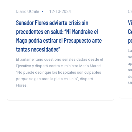
Diario UChile
12-10-2024
Ca
Senador Flores advierte crisis sin
V
precedentes en salud: “Ni Mandrake el
C
Mago podría estirar el Presupuesto ante
po
tantas necesidades”
La
se
El parlamentario cuestionó señales dadas desde el
ap
Ejecutivo y disparó contra el ministro Mario Marcel.
mi
“No puede decir que los hospitales son culpables
de
porque se gastaron la plata en junio”, disparó
Mi
Flores.