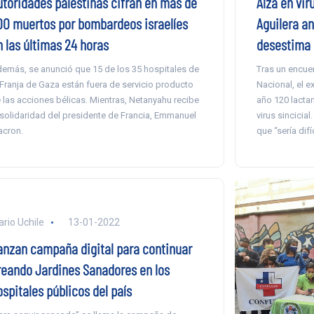
utoridades palestinas cifran en más de
Alza en vir
00 muertos por bombardeos israelíes
Aguilera a
n las últimas 24 horas
desestima 
emás, se anunció que 15 de los 35 hospitales de
Tras un encue
 Franja de Gaza están fuera de servicio producto
Nacional, el e
 las acciones bélicas. Mientras, Netanyahu recibe
año 120 lactan
 solidaridad del presidente de Francia, Emmanuel
virus sincicial
cron.
que “sería difíc
ario Uchile
13-01-2022
anzan campaña digital para continuar
reando Jardines Sanadores en los
spitales públicos del país