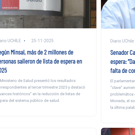
ario UCHILE
25-11-2025
Diario UChile
egún Minsal, más de 2 millones de
Senador Ca
ersonas salieron de lista de espera en
espera: “D
025
falta de co
 Ministerio de Salud presentó los resultados
El parlamenta
rrespondientes al tercer trimestre 2025 y destacó
“clave” aument
vances históricos” en la reducción de listas de
problemática d
pera del sistema público de salud.
Moneda, el soc
la última palab