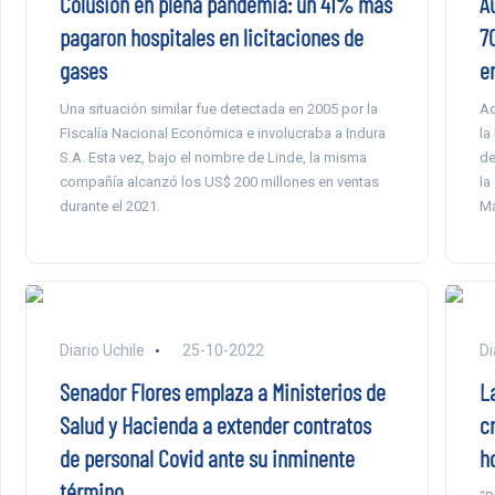
A
Colusión en plena pandemia: un 41% más
7
pagaron hospitales en licitaciones de
e
gases
Ad
Una situación similar fue detectada en 2005 por la
la
Fiscalía Nacional Económica e involucraba a Indura
de
S.A. Esta vez, bajo el nombre de Linde, la misma
la
compañía alcanzó los US$ 200 millones en ventas
Ma
durante el 2021.
Diario Uchile
25-10-2022
Di
Senador Flores emplaza a Ministerios de
L
Salud y Hacienda a extender contratos
c
de personal Covid ante su inminente
ho
término