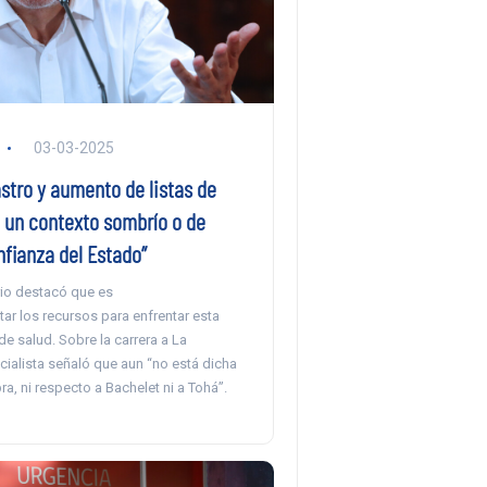
03-03-2025
stro y aumento de listas de
a un contexto sombrío o de
nfianza del Estado”
rio destacó que es
ar los recursos para enfrentar esta
e salud. Sobre la carrera a La
ialista señaló que aun “no está dicha
ra, ni respecto a Bachelet ni a Tohá”.