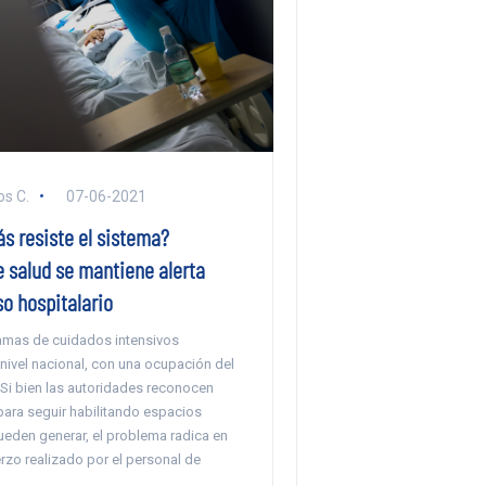
s C.
07-06-2021
s resiste el sistema?
e salud se mantiene alerta
o hospitalario
amas de cuidados intensivos
nivel nacional, con una ocupación del
 Si bien las autoridades reconocen
ara seguir habilitando espacios
eden generar, el problema radica en
rzo realizado por el personal de