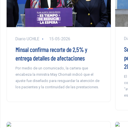
Di
Diario UCHILE
15-05-2026
S
Minsal confirma recorte de 2,5% y
p
entrega detalles de afectaciones
2
Por medio de un comunicado, la cartera que
encabeza la ministra May Chomali indicó que el
El
ajuste fue diseñado para resguardar la atención de
co
los pacientes y la continuidad de las prestaciones.
“a
es