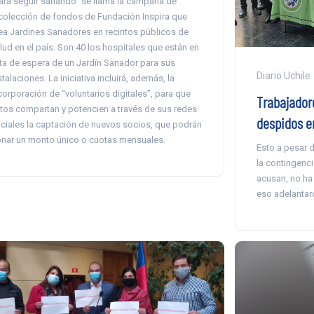
ara seguir sanando” se llama la campaña de
colección de fondos de Fundación Inspira que
ea Jardines Sanadores en recintos públicos de
lud en el país. Son 40 los hospitales que están en
sta de espera de un Jardín Sanador para sus
Diario Uchile
stalaciones. La iniciativa incluirá, además, la
corporación de “voluntarios digitales”, para que
Trabajador
tos compartan y potencien a través de sus redes
despidos e
ciales la captación de nuevos socios, que podrán
nar un monto único o cuotas mensuales.
Esto a pesar 
la contingenci
acusan, no ha 
eso adelantar