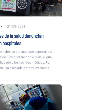
21-09-2021
es de la salud denuncian
n hospitales
de haber un presupuesto especial por
a del Covid 19 en todo el país, el que,
llegado a los recintos médicos. Por
on una escalada de movilizaciones.