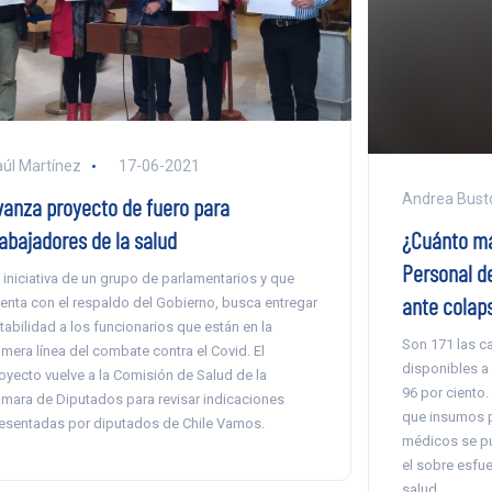
úl Martínez
17-06-2021
Andrea Busto
vanza proyecto de fuero para
¿Cuánto má
rabajadores de la salud
Personal d
 iniciativa de un grupo de parlamentarios y que
ante colaps
enta con el respaldo del Gobierno, busca entregar
tabilidad a los funcionarios que están en la
Son 171 las c
imera línea del combate contra el Covid. El
disponibles a 
oyecto vuelve a la Comisión de Salud de la
96 por ciento.
mara de Diputados para revisar indicaciones
que insumos p
esentadas por diputados de Chile Vamos.
médicos se pu
el sobre esfue
salud.