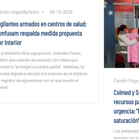
milo Vega Martinez
08-10-2024
igilantes armados en centros de salud:
onfusam respalda medida propuesta
r Interior
 presidenta de la agrupación, Gabriela Flores,
ñaló que estarán de acuerdo con ideas que
unten a “proteger a nuestra gente”. Mientras, la
nistra Aguilera rescató los avances en el sistema
 registro de agresiones con el que cuenta el
Camilo Vega
nsal.
Colmed y S
recursos pa
urgencia: “
saturación
Las entidades
aumento en lo