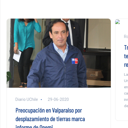
Ro
T
t
r
La
Un
en
ca
Diario UChile
29-06-2020
in
de
Preocupación en Valparaíso por
desplazamiento de tierras marca
informe de Onemi